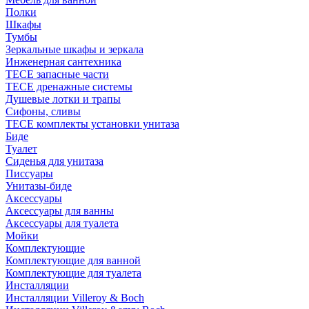
Полки
Шкафы
Тумбы
Зеркальные шкафы и зеркала
Инженерная сантехника
TECE запасные части
TECE дренажные системы
Душевые лотки и трапы
Сифоны, сливы
TECE комплекты установки унитаза
Биде
Туалет
Сиденья для унитаза
Писсуары
Унитазы-биде
Аксессуары
Аксессуары для ванны
Аксессуары для туалета
Мойки
Комплектующие
Комплектующие для ванной
Комплектующие для туалета
Инсталляции
Инсталляции Villeroy & Boch